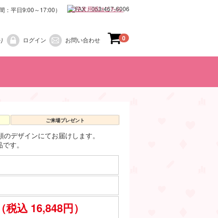
ご注文用紙はこちら
0
り
ログイン
お問い合わせ
）
）
お正月
梅雨
春
夏
秋
冬
ご来場プレゼント
類のデザインにてお届けします。
品です。
（税込 16,848円）