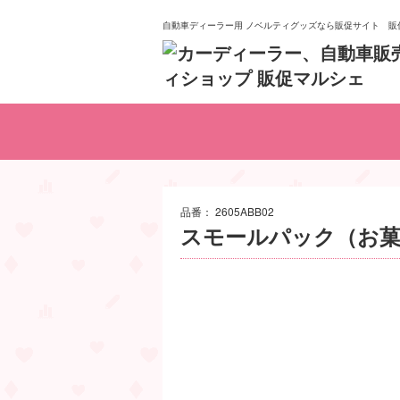
自動車ディーラー用 ノベルティグッズなら販促サイト 販
おもちゃ
イベント
日用品
お菓子
POP
食品
食器
雑貨
品番：
2605ABB02
スモールパック（お菓