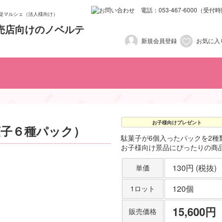
促マルシェ（法人様向け）
新規会員登録
お気に入
試乗・査定プレゼント
車検・点検プレゼント
お子様向けプレゼント
女性向けプレゼント
ご来場プレゼント
ご成約プレゼント
訪問営業向け商品
1,001円〜2,000円（税抜き
2,001円〜3,000円（税抜き
501円〜1,000円（税抜き）
101円～200円（税抜き）
201円～300円（税抜き）
301円～400円（税抜き）
401円〜500円（税抜き）
3,001円以上（税抜き）
100円以下（税抜き）
お子様向けプレゼント
子６種パック）
駄菓子が6個入ったパックを2種
お子様向け景品にぴったりの商
130円 (税抜)
単価
120個
1ロット
15,600円
販売価格