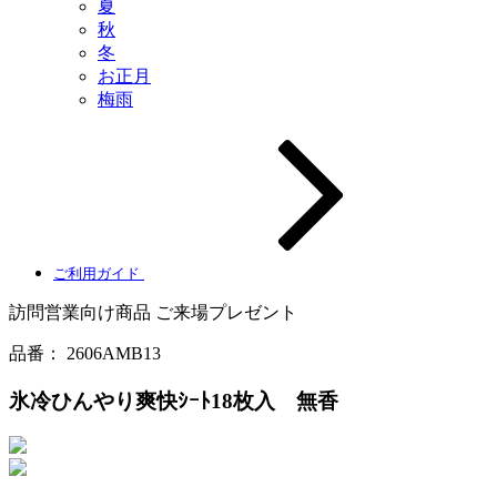
夏
秋
冬
お正月
梅雨
ご利用ガイド
訪問営業向け商品
ご来場プレゼント
品番：
2606AMB13
氷冷ひんやり爽快ｼｰﾄ18枚入 無香