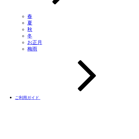
春
夏
秋
冬
お正月
梅雨
ご利用ガイド