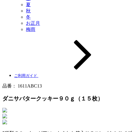
夏
秋
冬
お正月
梅雨
ご利用ガイド
品番：
1611ABC13
ダニサバタークッキー９０ｇ（１５枚）