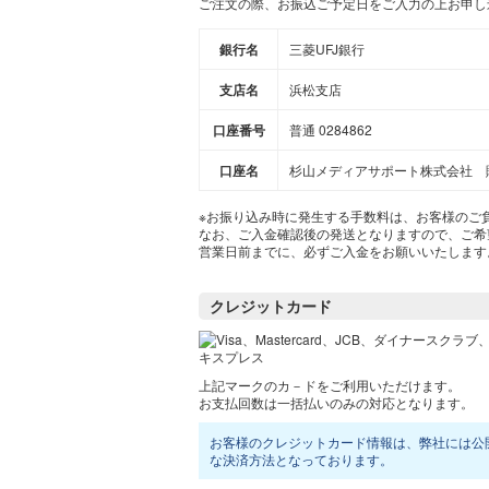
ご注文の際、お振込ご予定日をご入力の上お申し
銀行名
三菱UFJ銀行
支店名
浜松支店
口座番号
普通 0284862
口座名
杉山メディアサポート株式会社 
※お振り込み時に発生する手数料は、お客様のご
なお、ご入金確認後の発送となりますので、ご希
営業日前までに、必ずご入金をお願いいたします
クレジットカード
上記マークのカ－ドをご利用いただけます。
お支払回数は一括払いのみの対応となります。
お客様のクレジットカード情報は、弊社には公
な決済方法となっております。