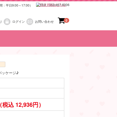
ご注文用紙はこちら
0
り
ログイン
お問い合わせ
）
）
お正月
梅雨
春
夏
秋
冬
パッケージ♪
（税込 12,936円）