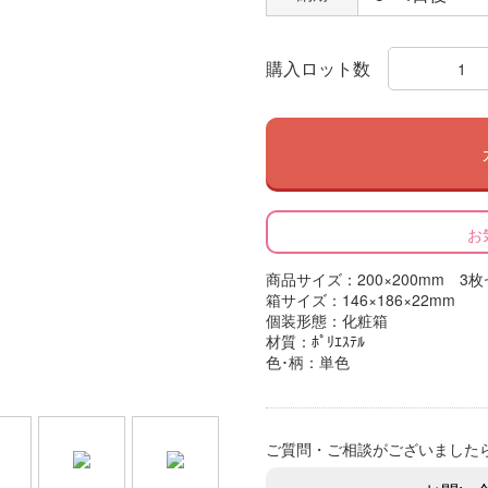
購入ロット数
お
商品サイズ：200×200mm 3
箱サイズ：146×186×22mm
個装形態：化粧箱
材質：ﾎﾟﾘｴｽﾃﾙ
色･柄：単色
ご質問・ご相談がございました