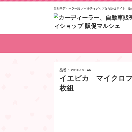
自動車ディーラー用 ノベルティグッズなら販促サイト 販
おもちゃ
イベント
日用品
お菓子
POP
食品
食器
雑貨
品番：
2310AME46
イエピカ マイクロ
枚組