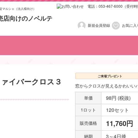
促マルシェ（法人様向け）
新規会員登録
お気に入
試乗・査定プレゼント
車検・点検プレゼント
お子様向けプレゼント
女性向けプレゼント
ご来場プレゼント
ご成約プレゼント
訪問営業向け商品
1,001円〜2,000円（税抜き
2,001円〜3,000円（税抜き
501円〜1,000円（税抜き）
101円～200円（税抜き）
201円～300円（税抜き）
301円～400円（税抜き）
401円〜500円（税抜き）
3,001円以上（税抜き）
100円以下（税抜き）
ご来場プレゼント
ファイバークロス３
窓からクロスが見えるかわいい
98円 (税抜)
単価
120セット
1ロット
11,760円
販売価格
3～4日後
納期