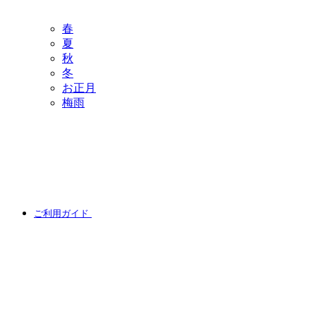
春
夏
秋
冬
お正月
梅雨
ご利用ガイド