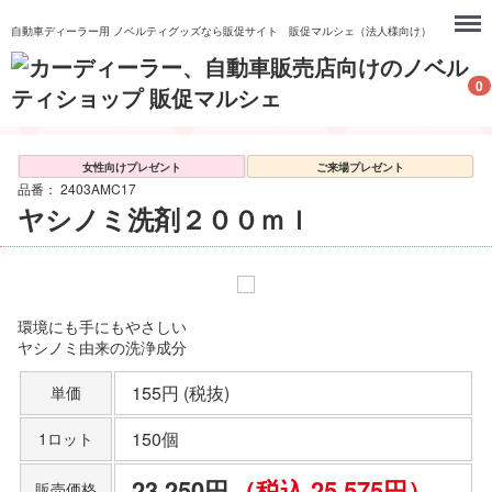
Menu
自動車ディーラー用 ノベルティグッズなら販促サイト 販促マルシェ（法人様向け）
0
女性向けプレゼント
ご来場プレゼント
品番：
2403AMC17
ヤシノミ洗剤２００ｍｌ
環境にも手にもやさしい
ヤシノミ由来の洗浄成分
155円 (税抜)
単価
150個
1ロット
23,250円
（税込 25,575円）
販売価格