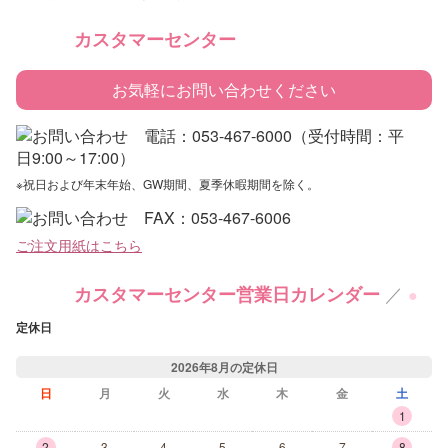
カスタマーセンター
お気軽にお問い合わせください
※祝日および年末年始、GW期間、夏季休暇期間を除く。
ご注文用紙はこちら
／
カスタマーセンター営業日カレンダー
●
定休日
2026年8月の定休日
日
月
火
水
木
金
土
1
2
3
4
5
6
7
8