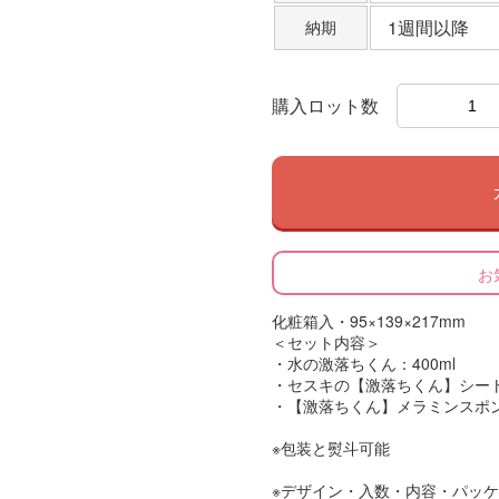
1週間以降
納期
購入ロット数
お
化粧箱入・95×139×217mm
＜セット内容＞
・水の激落ちくん：400ml
・セスキの【激落ちくん】シート
・【激落ちくん】メラミンスポン
※包装と熨斗可能
※デザイン・入数・内容・パッ