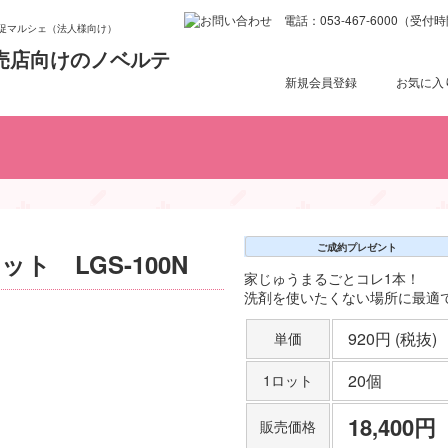
促マルシェ（法人様向け）
新規会員登録
お気に入
試乗・査定プレゼント
車検・点検プレゼント
お子様向けプレゼント
女性向けプレゼント
ご来場プレゼント
ご成約プレゼント
訪問営業向け商品
1,001円〜2,000円（税抜き
2,001円〜3,000円（税抜き
501円〜1,000円（税抜き）
101円～200円（税抜き）
201円～300円（税抜き）
301円～400円（税抜き）
401円〜500円（税抜き）
3,001円以上（税抜き）
100円以下（税抜き）
ご成約プレゼント
ト LGS-100N
家じゅうまるごとコレ1本！
洗剤を使いたくない場所に最適
920円 (税抜)
単価
20個
1ロット
18,400円
販売価格