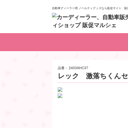
自動車ディーラー用 ノベルティグッズなら販促サイト 販
おもちゃ
イベント
日用品
お菓子
POP
食品
食器
雑貨
品番：
2403AHC37
レック 激落ちくんセッ