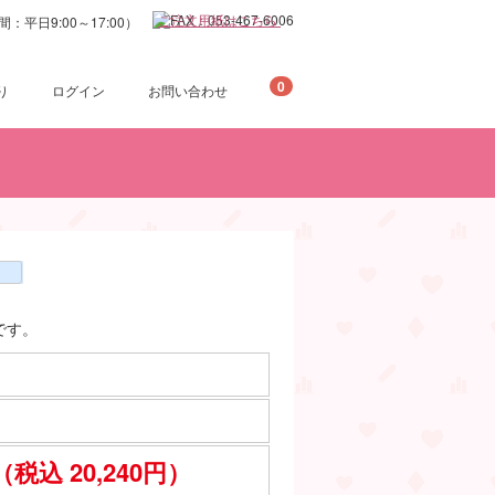
ご注文用紙はこちら
0
り
ログイン
お問い合わせ
）
）
お正月
梅雨
春
夏
秋
冬
です。
（税込 20,240円）