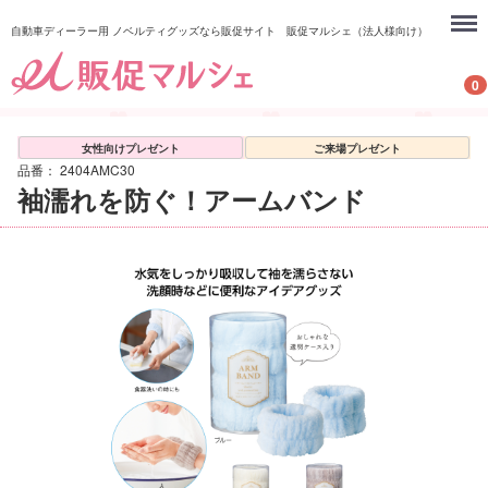
Menu
自動車ディーラー用 ノベルティグッズなら販促サイト 販促マルシェ（法人様向け）
0
女性向けプレゼント
ご来場プレゼント
品番：
2404AMC30
袖濡れを防ぐ！アームバンド