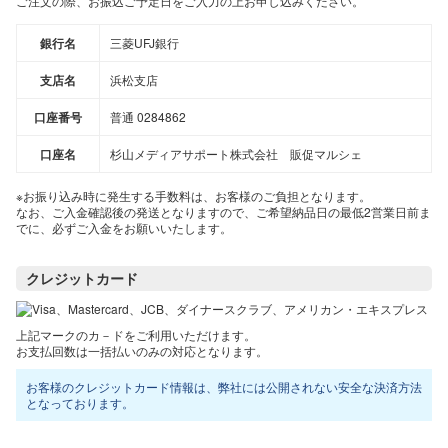
ご注文の際、お振込ご予定日をご入力の上お申し込みください。
銀行名
三菱UFJ銀行
支店名
浜松支店
口座番号
普通 0284862
口座名
杉山メディアサポート株式会社 販促マルシェ
※お振り込み時に発生する手数料は、お客様のご負担となります。
なお、ご入金確認後の発送となりますので、ご希望納品日の最低2営業日前ま
でに、必ずご入金をお願いいたします。
クレジットカード
上記マークのカ－ドをご利用いただけます。
お支払回数は一括払いのみの対応となります。
お客様のクレジットカード情報は、弊社には公開されない安全な決済方法
となっております。