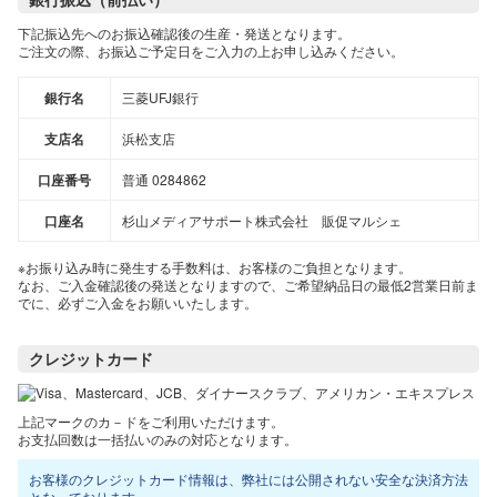
下記振込先へのお振込確認後の生産・発送となります。
ご注文の際、お振込ご予定日をご入力の上お申し込みください。
銀行名
三菱UFJ銀行
支店名
浜松支店
口座番号
普通 0284862
口座名
杉山メディアサポート株式会社 販促マルシェ
※お振り込み時に発生する手数料は、お客様のご負担となります。
なお、ご入金確認後の発送となりますので、ご希望納品日の最低2営業日前ま
でに、必ずご入金をお願いいたします。
クレジットカード
上記マークのカ－ドをご利用いただけます。
お支払回数は一括払いのみの対応となります。
お客様のクレジットカード情報は、弊社には公開されない安全な決済方法
となっております。