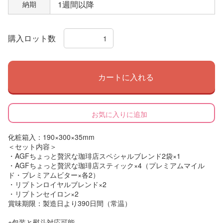
1週間以降
納期
購入ロット数
カートに入れる
お気に入りに追加
化粧箱入：190×300×35mm
＜セット内容＞
・AGFちょっと贅沢な珈琲店スペシャルブレンド2袋×1
・AGFちょっと贅沢な珈琲店スティック×4（プレミアムマイル
ド・プレミアムビター×各2）
・リプトンロイヤルブレンド×2
・リプトンセイロン×2
賞味期限：製造日より390日間（常温）
※包装と熨斗対応可能