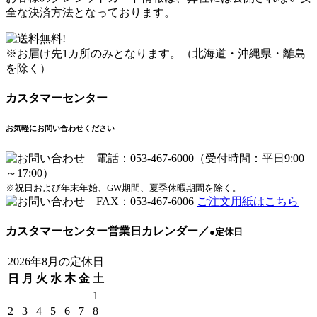
全な決済方法となっております。
※お届け先1カ所のみとなります。（北海道・沖縄県・離島
を除く）
カスタマーセンター
お気軽にお問い合わせください
※祝日および年末年始、GW期間、夏季休暇期間を除く。
ご注文用紙はこちら
カスタマーセンター営業日カレンダー
／
●
定休日
2026年8月の定休日
日
月
火
水
木
金
土
1
2
3
4
5
6
7
8