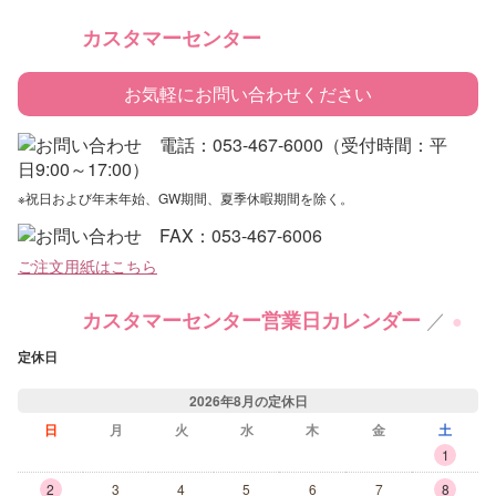
カスタマーセンター
お気軽にお問い合わせください
※祝日および年末年始、GW期間、夏季休暇期間を除く。
ご注文用紙はこちら
／
カスタマーセンター営業日カレンダー
●
定休日
2026年8月の定休日
日
月
火
水
木
金
土
1
2
3
4
5
6
7
8