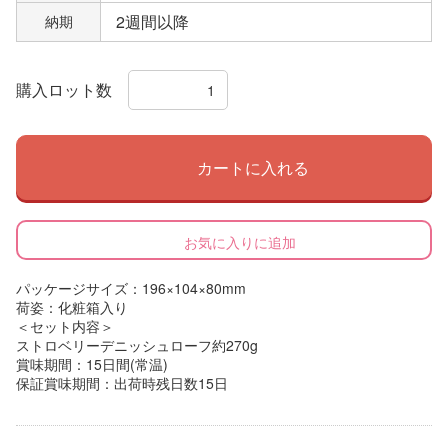
2週間以降
納期
購入ロット数
カートに入れる
お気に入りに追加
パッケージサイズ：196×104×80mm
荷姿：化粧箱入り
＜セット内容＞
ストロベリーデニッシュローフ約270g
賞味期間：15日間(常温)
保証賞味期間：出荷時残日数15日