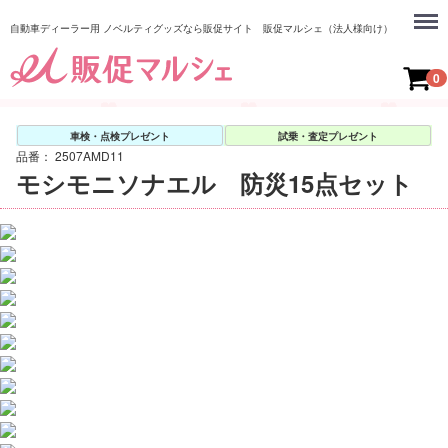
Menu
自動車ディーラー用 ノベルティグッズなら販促サイト 販促マルシェ（法人様向け）
0
車検・点検プレゼント
試乗・査定プレゼント
品番：
2507AMD11
モシモニソナエル 防災15点セット