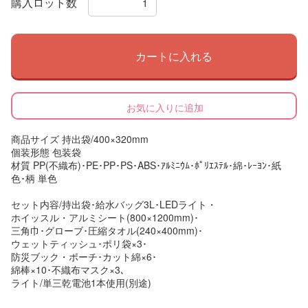
購入ロット数
カートに入れる
お気に入りに追加
商品サイズ 持出袋/400×320mm
個装形態 包装袋
材質 PP(不織布)･PE･PP･PS･ABS･ｱﾙﾐﾆｳﾑ･ﾎﾟﾘｴｽﾃﾙ･綿･ﾚｰﾖﾝ･紙
色･柄 単色
セット内容/持出袋･給水バッグ3L･LEDライト・
ホイッスル・アルミシート(800×1200mm)･
三角巾･グローブ･圧縮タオル(240×400mm)･
ウェットティッシュ･ポリ袋×3･
防災ブック・ポーチ･カット綿×6･
綿棒×10･不織布マスク×3､
ライト/単三乾電池1本使用(別途)