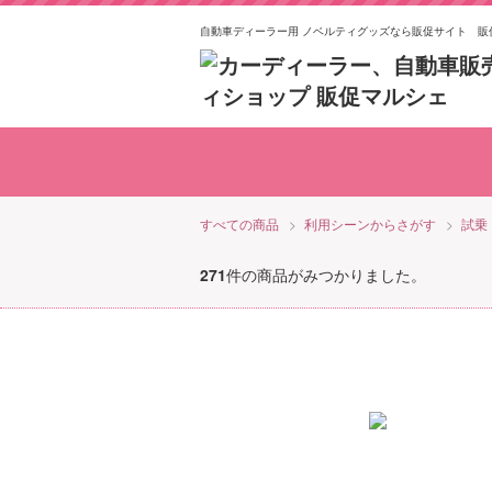
自動車ディーラー用 ノベルティグッズなら販促サイト 販
おもちゃ
イベント
日用品
お菓子
POP
食品
食器
雑貨
すべての商品
利用シーンからさがす
試乗
271
件の商品がみつかりました。