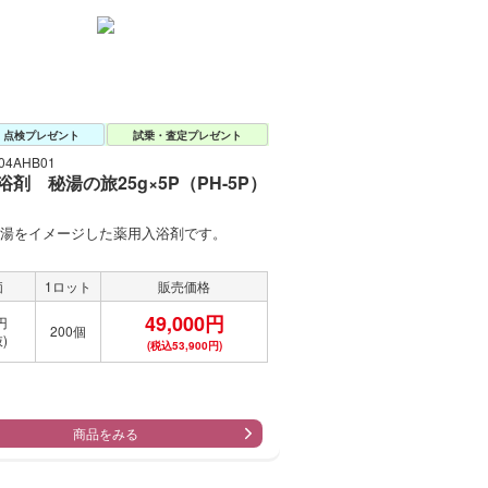
・点検プレゼント
試乗・査定プレゼント
4AHB01
剤 秘湯の旅25g×5P（PH-5P）
湯をイメージした薬用入浴剤です。
価
1ロット
販売価格
49,000円
円
200個
)
(税込53,900円)
商品をみる