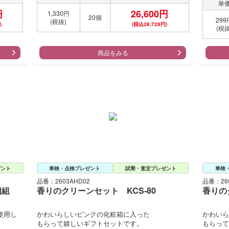
単
円
26,600円
1,330円
20個
299
(税抜)
)
(税込28,728円)
(税抜
商品をみる
ゼント
車検・点検プレゼント
試乗・査定プレゼント
車検
品番：2603AHD02
品番：260
個組
香りのクリーンセット KCS-80
香りの
使用し
かわいらしいピンクの化粧箱に入った
かわいら
もらって嬉しいギフトセットです。
もらって