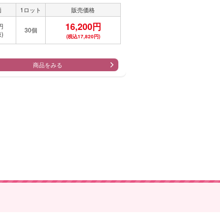
価
1ロット
販売価格
16,200円
円
30個
)
(税込17,820円)
商品をみる