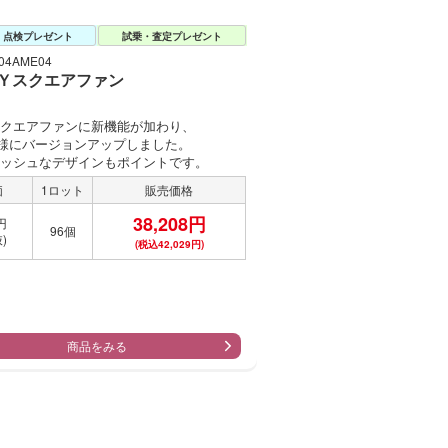
・点検プレゼント
試乗・査定プレゼント
4AME04
Ｙスクエアファン
クエアファンに新機能が加わり、
仕様にバージョンアップしました。
ッシュなデザインもポイントです。
価
1ロット
販売価格
38,208円
円
96個
)
(税込42,029円)
商品をみる