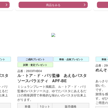
商品をみる
ゼント
ご成約プレゼント
車検・点検プレゼント
車検
試乗・査定プレゼント
品番：260
めんそ
品番：2603FHB04
パスタ
ル・トア・ド・パリ監修 あえるパスタ
ソースバラエティ APF-BE
あっさり
効いた、
・パリ
ミシュランプレート掲載店、ル・トア・ド・パリ
です。
えるだ
監修のパスタソースは、ゆでたパスタにあえるだ
旅情を感
出来上
けの簡単調理で本格的な味わいのパスタが出来上
す。ぜひ
がります。
ご用意の
単価
1ロット
販売価格