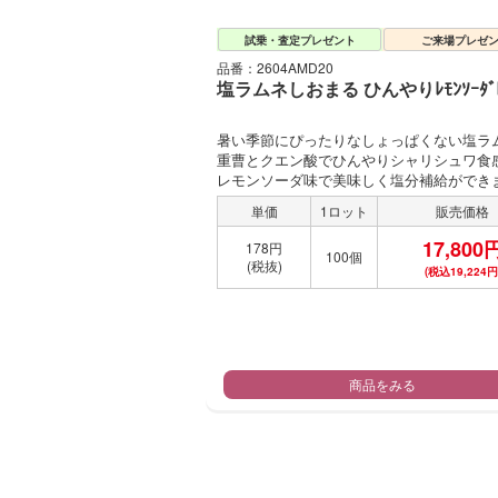
試乗・査定プレゼント
ご来場プレゼ
品番：2604AMD20
塩ラムネしおまる ひんやりﾚﾓﾝｿｰﾀ
暑い季節にぴったりなしょっぱくない塩ラ
重曹とクエン酸でひんやりシャリシュワ食
レモンソーダ味で美味しく塩分補給ができ
単価
1ロット
販売価格
17,800
178円
100個
(税抜)
(税込19,224円
商品をみる