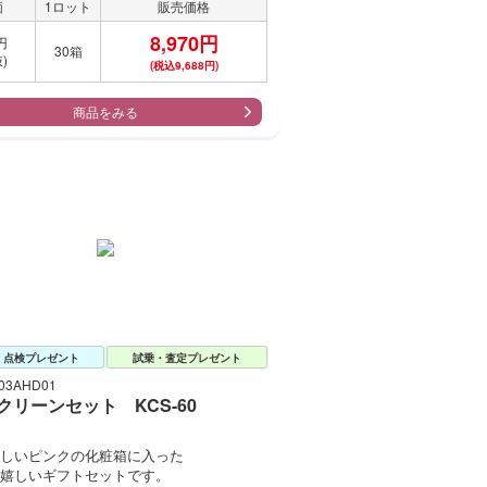
価
1ロット
販売価格
8,970円
円
30箱
)
(税込9,688円)
商品をみる
・点検プレゼント
試乗・査定プレゼント
3AHD01
クリーンセット KCS-60
しいピンクの化粧箱に入った
嬉しいギフトセットです。