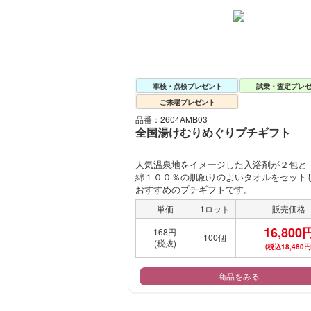
車検・点検プレゼント
試乗・査定プレ
ご来場プレゼント
品番：2604AMB03
全国湯けむりめぐりプチギフト
人気温泉地をイメージした入浴剤が２包と
綿１００％の肌触りのよいタオルをセット
おすすめのプチギフトです。
単価
1ロット
販売価格
16,800
168円
100個
(税抜)
(税込18,480円
商品をみる