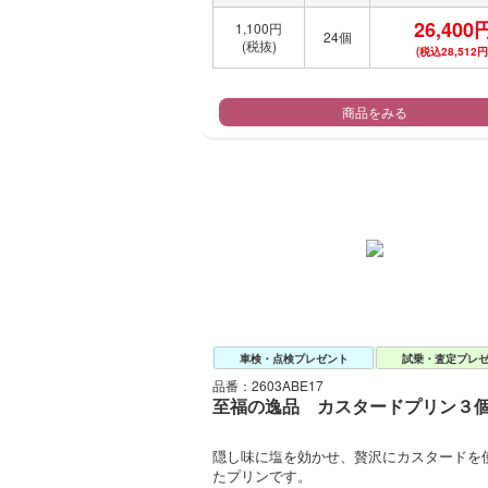
26,400
1,100円
24個
(税抜)
(税込28,512円
商品をみる
車検・点検プレゼント
試乗・査定プレ
品番：2603ABE17
至福の逸品 カスタードプリン３
隠し味に塩を効かせ、贅沢にカスタードを
たプリンです。