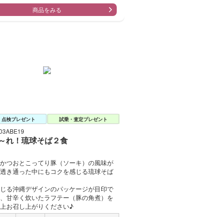
商品をみる
・点検プレゼント
試乗・査定プレゼント
3ABE19
～れ！琉球そば２食
かつおとこってり豚（ソーキ）の風味が
透き通った中にもコクを感じる琉球そば
じる沖縄デザインのパッケージが目印で
、甘辛く炊いたラフテー（豚の角煮）を
上お召し上がりください♪