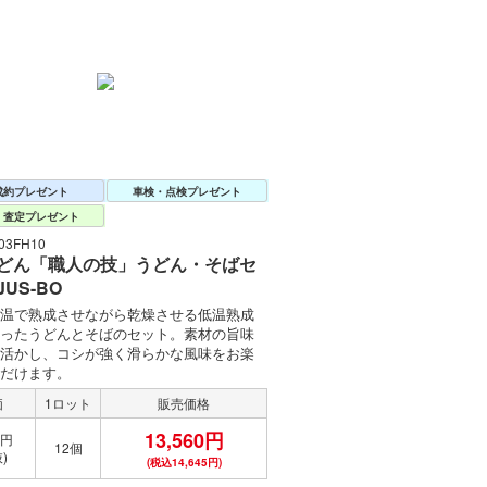
成約プレゼント
車検・点検プレゼント
・査定プレゼント
3FH10
どん「職人の技」うどん・そばセ
US-BO
温で熟成させながら乾燥させる低温熟成
ったうどんとそばのセット。素材の旨味
活かし、コシが強く滑らかな風味をお楽
だけます。
価
1ロット
販売価格
13,560円
0円
12個
)
(税込14,645円)