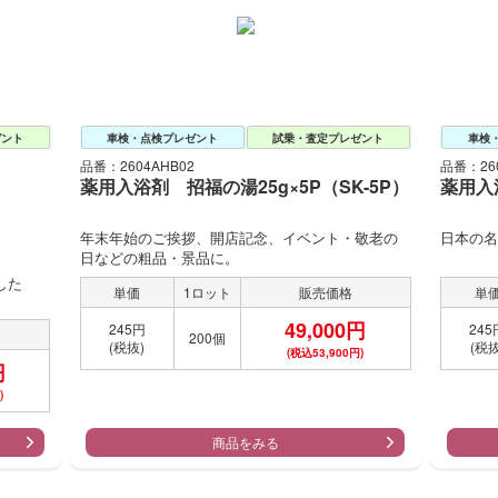
ゼント
車検・点検プレゼント
試乗・査定プレゼント
車検
品番：2604AHB02
品番：260
薬用入浴剤 招福の湯25g×5P（SK-5P）
薬用入浴
年末年始のご挨拶、開店記念、イベント・敬老の
日本の名
日などの粗品・景品に。
した
単価
1ロット
販売価格
単
49,000円
245円
245
200個
(税抜)
(税抜
(税込53,900円)
円
)
商品をみる