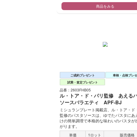
商品をみる
ご成約プレゼント
車検・点検プレ
試乗・査定プレゼント
品番：2603FHB05
ル・トア・ド・パリ監修 あえる
ソースバラエティ APF-BJ
ミシュランプレート掲載店、ル・トア・ド
監修のパスタソースは、ゆでたパスタにあ
けの簡単調理で本格的な味わいのパスタが
がります。
単価
1ロット
販売価格