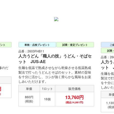
ゼント
車検・点検プレゼント
試乗・査定プレゼント
ご
品番：2603FHB11
試乗
人力うどん「職人の技」うどん・そばセ
品番：260
ット JUS-AE
人力う
ット J
修のだ
生麺を低温で熟成させながら乾燥させる低温熟成
製法で打ったうどんとそばのセット。素材の旨味
生麺を低
を十分に活かし、コシが強く滑らかな風味をお楽
製法で打
しみいただけます。
を十分に
しみいた
円
単価
1ロット
販売価格
)
単
13,760円
860円
16個
(税抜)
(税込14,861円)
1,13
(税抜