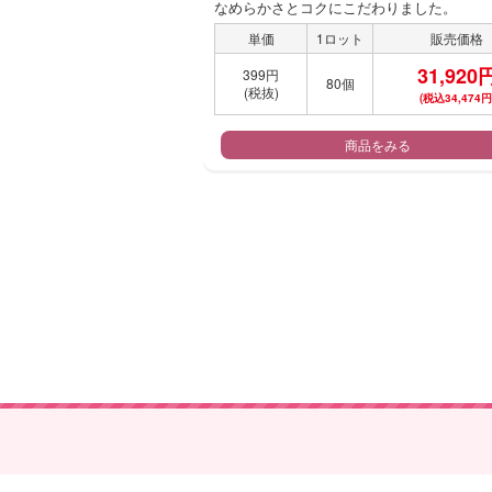
なめらかさとコクにこだわりました。
単価
1ロット
販売価格
31,920
399円
80個
(税抜)
(税込34,474円
商品をみる