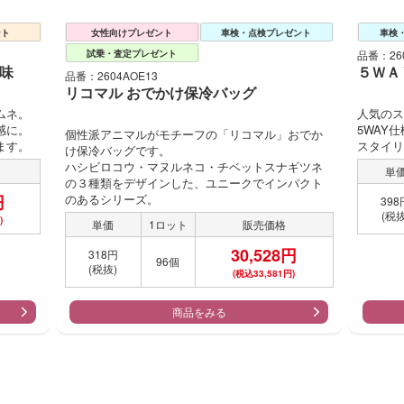
ント
女性向けプレゼント
車検・点検プレゼント
車検
試乗・査定プレゼント
品番：260
ﾞ味
５ＷＡ
品番：2604AOE13
リコマル おでかけ保冷バッグ
ムネ。
人気のス
感に。
5WAY
個性派アニマルがモチーフの「リコマル」おでか
ます。
スタイリ
け保冷バッグです。
ハシビロコウ・マヌルネコ・チベットスナギツネ
単
の３種類をデザインした、ユニークでインパクト
円
のあるシリーズ。
398
(税抜
)
単価
1ロット
販売価格
30,528円
318円
96個
(税抜)
(税込33,581円)
商品をみる