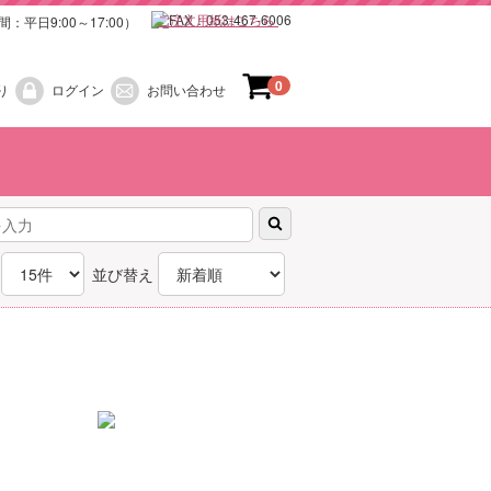
ご注文用紙はこちら
0
り
ログイン
お問い合わせ
）
）
お正月
梅雨
春
夏
秋
冬
並び替え