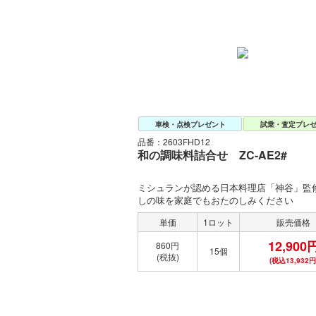
車検・点検プレゼント
試乗・査定プレ
品番：2603FHD12
和の調味料詰合せ ZC-AE2#
ミシュランが認める日本料理店「神谷」監
しの味を家庭でもおたのしみください
単価
1ロット
販売価格
12,900
860円
15個
(税抜)
(税込13,932円